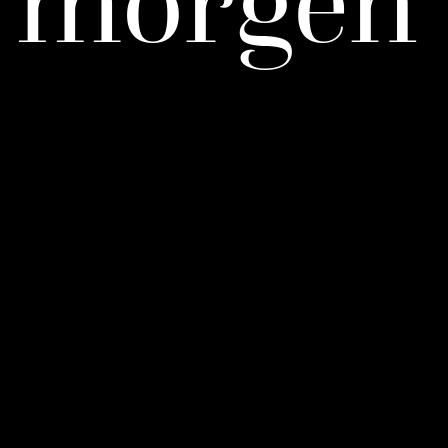
m
o
r
g
e
n