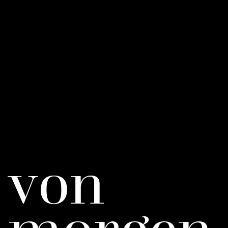
v
o
n